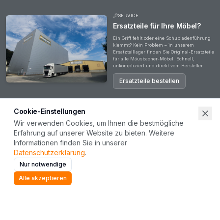
SERVICE
Ersatzteile für Ihre Möbel?
Ein Griff fehlt oder eine Schubladenführung
klemmt? Kein Problem – in unserem
Ersatzteillager finden Sie Original-Ersatzteile
für alle Mäusbacher-Möbel. Schnell,
unkompliziert und direkt vom Hersteller.
Ersatzteile bestellen
Cookie-Einstellungen
Wir verwenden Cookies, um Ihnen die bestmögliche
Erfahrung auf unserer Website zu bieten. Weitere
Haben Sie Fragen?
Informationen finden Sie in unserer
Ob zu unseren Produkten, Ihrer Bestellung oder einer Zusammenarbeit – unser Team steht
Datenschutzerklärung
.
Ihnen gerne zur Verfügung. Wir freuen uns auf Ihre Nachricht.
Nur notwendige
Kontakt aufnehmen
Alle akzeptieren