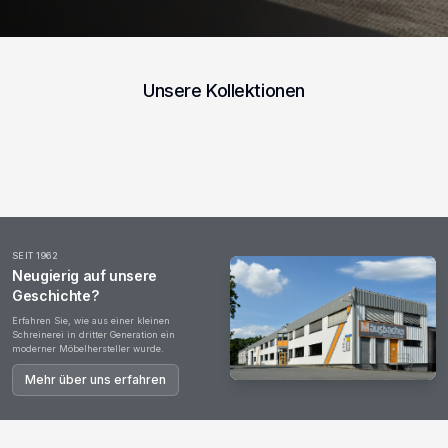
Unsere Kollektionen
Esstische
Wohnzimmer
Garderoben
Couchtische
Kommoden
Office
SEIT 1962
Neugierig auf unsere
Geschichte?
Erfahren Sie, wie aus einer kleinen
Schreinerei in dritter Generation ein
moderner Möbelhersteller wurde.
Mehr über uns erfahren