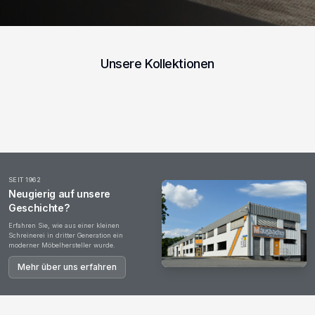
Unsere Kollektionen
Esstische
Wohnzimmer
Garderoben
Couchtische
Kommoden
Office
SEIT 1962
Neugierig auf unsere
Geschichte?
Erfahren Sie, wie aus einer kleinen
Schreinerei in dritter Generation ein
moderner Möbelhersteller wurde.
Mehr über uns erfahren