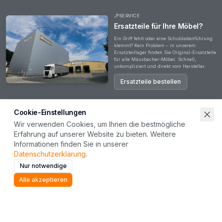
SERVICE
Ersatzteile für Ihre Möbel?
Ein Griff fehlt oder eine Schubladenführung
klemmt? Kein Problem – in unserem
Ersatzteillager finden Sie Original-Ersatzteile
für alle Mäusbacher-Möbel. Schnell,
unkompliziert und direkt vom Hersteller.
Ersatzteile bestellen
Cookie-Einstellungen
Wir verwenden Cookies, um Ihnen die bestmögliche
Erfahrung auf unserer Website zu bieten. Weitere
Haben Sie Fragen?
Informationen finden Sie in unserer
Ob zu unseren Produkten, Ihrer Bestellung oder einer Zusammenarbeit – unser Team steht
Datenschutzerklärung
.
Ihnen gerne zur Verfügung. Wir freuen uns auf Ihre Nachricht.
Nur notwendige
Kontakt aufnehmen
Alle akzeptieren