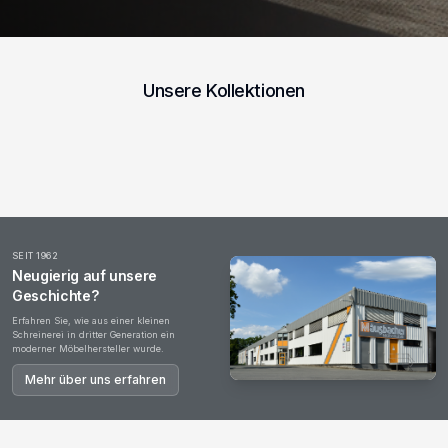
Unsere Kollektionen
Esstische
Wohnzimmer
Garderoben
Couchtische
Kommoden
Office
SEIT 1962
Neugierig auf unsere
Geschichte?
Erfahren Sie, wie aus einer kleinen
Schreinerei in dritter Generation ein
moderner Möbelhersteller wurde.
Mehr über uns erfahren