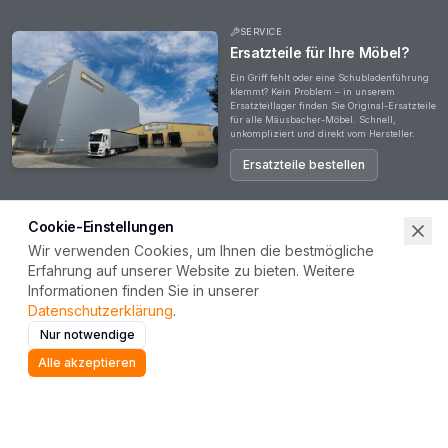
SERVICE
Ersatzteile für Ihre Möbel?
Ein Griff fehlt oder eine Schubladenführung
klemmt? Kein Problem – in unserem
Ersatzteillager finden Sie Original-Ersatzteile
für alle Mäusbacher-Möbel. Schnell,
unkompliziert und direkt vom Hersteller.
Ersatzteile bestellen
Cookie-Einstellungen
Wir verwenden Cookies, um Ihnen die bestmögliche
Erfahrung auf unserer Website zu bieten. Weitere
Haben Sie Fragen?
Informationen finden Sie in unserer
Ob zu unseren Produkten, Ihrer Bestellung oder einer Zusammenarbeit – unser Team steht
Datenschutzerklärung
.
Ihnen gerne zur Verfügung. Wir freuen uns auf Ihre Nachricht.
Nur notwendige
Kontakt aufnehmen
Alle akzeptieren