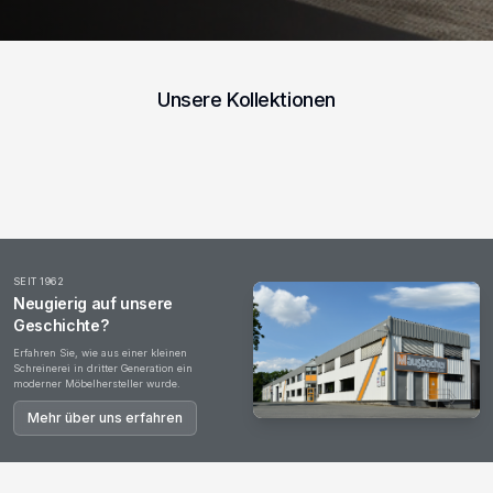
Unsere Kollektionen
Esstische
Wohnzimmer
Garderoben
Couchtische
Kommoden
Office
SEIT 1962
Neugierig auf unsere
Geschichte?
Erfahren Sie, wie aus einer kleinen
Schreinerei in dritter Generation ein
moderner Möbelhersteller wurde.
Mehr über uns erfahren