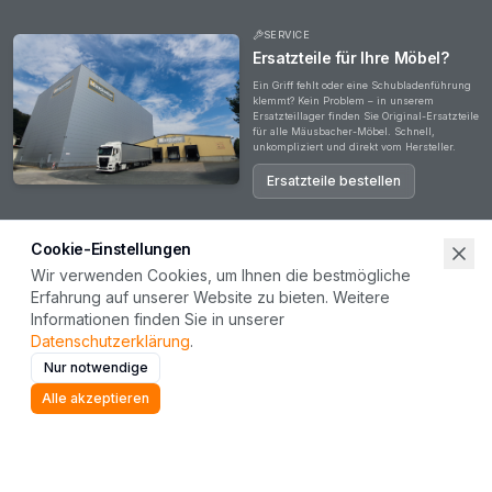
SERVICE
Ersatzteile für Ihre Möbel?
Ein Griff fehlt oder eine Schubladenführung
klemmt? Kein Problem – in unserem
Ersatzteillager finden Sie Original-Ersatzteile
für alle Mäusbacher-Möbel. Schnell,
unkompliziert und direkt vom Hersteller.
Ersatzteile bestellen
Cookie-Einstellungen
Wir verwenden Cookies, um Ihnen die bestmögliche
Erfahrung auf unserer Website zu bieten. Weitere
Haben Sie Fragen?
Informationen finden Sie in unserer
Ob zu unseren Produkten, Ihrer Bestellung oder einer Zusammenarbeit – unser Team steht
Datenschutzerklärung
.
Ihnen gerne zur Verfügung. Wir freuen uns auf Ihre Nachricht.
Nur notwendige
Kontakt aufnehmen
Alle akzeptieren