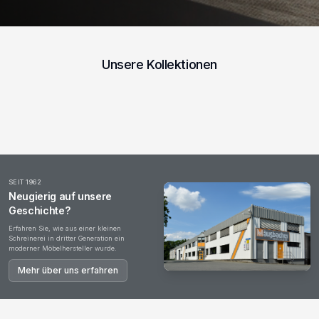
Unsere Kollektionen
Esstische
Wohnzimmer
Garderoben
Couchtische
Kommoden
Office
SEIT 1962
Neugierig auf unsere
Geschichte?
Erfahren Sie, wie aus einer kleinen
Schreinerei in dritter Generation ein
moderner Möbelhersteller wurde.
Mehr über uns erfahren