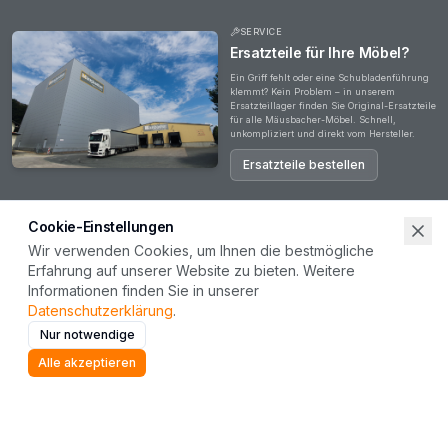
SERVICE
Ersatzteile für Ihre Möbel?
Ein Griff fehlt oder eine Schubladenführung
klemmt? Kein Problem – in unserem
Ersatzteillager finden Sie Original-Ersatzteile
für alle Mäusbacher-Möbel. Schnell,
unkompliziert und direkt vom Hersteller.
Ersatzteile bestellen
Cookie-Einstellungen
Wir verwenden Cookies, um Ihnen die bestmögliche
Erfahrung auf unserer Website zu bieten. Weitere
Haben Sie Fragen?
Informationen finden Sie in unserer
Ob zu unseren Produkten, Ihrer Bestellung oder einer Zusammenarbeit – unser Team steht
Datenschutzerklärung
.
Ihnen gerne zur Verfügung. Wir freuen uns auf Ihre Nachricht.
Nur notwendige
Kontakt aufnehmen
Alle akzeptieren