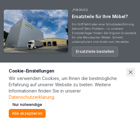
SERVICE
Ersatzteile für Ihre Möbel?
Ein Griff fehlt oder eine Schubladenführung
klemmt? Kein Problem – in unserem
Ersatzteillager finden Sie Original-Ersatzteile
für alle Mäusbacher-Möbel. Schnell,
unkompliziert und direkt vom Hersteller.
Ersatzteile bestellen
Cookie-Einstellungen
Wir verwenden Cookies, um Ihnen die bestmögliche
Erfahrung auf unserer Website zu bieten. Weitere
Haben Sie Fragen?
Informationen finden Sie in unserer
Ob zu unseren Produkten, Ihrer Bestellung oder einer Zusammenarbeit – unser Team steht
Datenschutzerklärung
.
Ihnen gerne zur Verfügung. Wir freuen uns auf Ihre Nachricht.
Nur notwendige
Kontakt aufnehmen
Alle akzeptieren