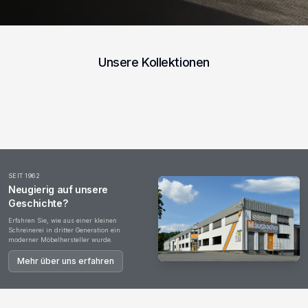
Unsere Kollektionen
Esstische
Wohnzimmer
Garderoben
Couchtische
Kommoden
Office
SEIT 1962
Neugierig auf unsere
Geschichte?
Erfahren Sie, wie aus einer kleinen
Schreinerei in dritter Generation ein
moderner Möbelhersteller wurde.
Mehr über uns erfahren