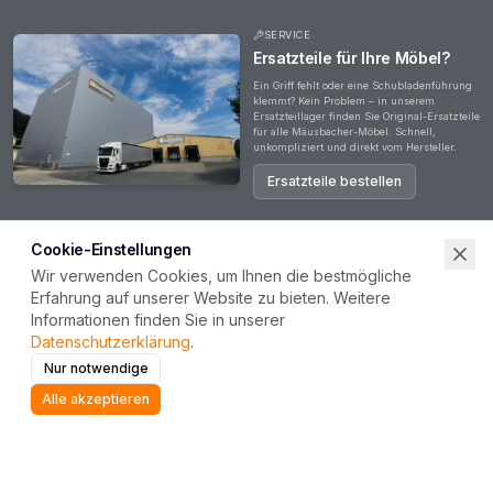
SERVICE
Ersatzteile für Ihre Möbel?
Ein Griff fehlt oder eine Schubladenführung
klemmt? Kein Problem – in unserem
Ersatzteillager finden Sie Original-Ersatzteile
für alle Mäusbacher-Möbel. Schnell,
unkompliziert und direkt vom Hersteller.
Ersatzteile bestellen
Cookie-Einstellungen
Wir verwenden Cookies, um Ihnen die bestmögliche
Erfahrung auf unserer Website zu bieten. Weitere
Haben Sie Fragen?
Informationen finden Sie in unserer
Ob zu unseren Produkten, Ihrer Bestellung oder einer Zusammenarbeit – unser Team steht
Datenschutzerklärung
.
Ihnen gerne zur Verfügung. Wir freuen uns auf Ihre Nachricht.
Nur notwendige
Kontakt aufnehmen
Alle akzeptieren