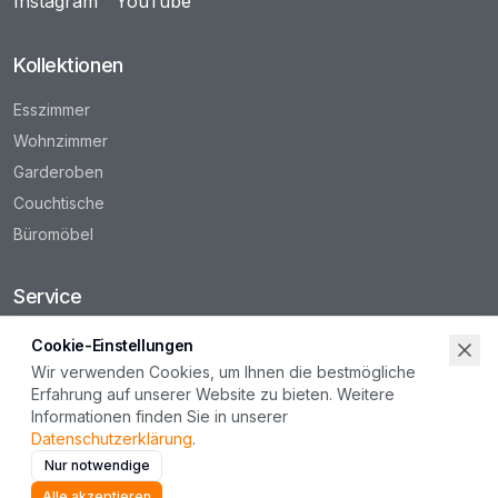
Instagram
YouTube
Kollektionen
Esszimmer
Wohnzimmer
Garderoben
Couchtische
Büromöbel
Service
Händler finden
Cookie-Einstellungen
Ersatzteile
Wir verwenden Cookies, um Ihnen die bestmögliche
Erfahrung auf unserer Website zu bieten. Weitere
Kontakt
Informationen finden Sie in unserer
Karriere
Datenschutzerklärung
.
Nur notwendige
Informationen
Alle akzeptieren