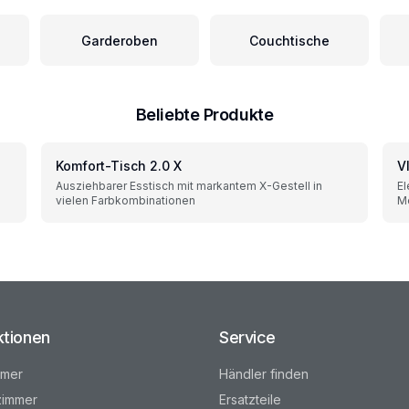
Garderoben
Couchtische
Beliebte Produkte
Komfort-Tisch 2.0 X
V
Ausziehbarer Esstisch mit markantem X-Gestell in
El
vielen Farbkombinationen
Me
ktionen
Service
mmer
Händler finden
immer
Ersatzteile