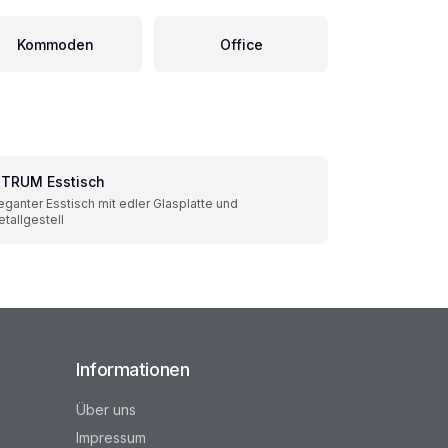
Kommoden
Office
ITRUM Esstisch
eganter Esstisch mit edler Glasplatte und
tallgestell
Informationen
Über uns
Impressum