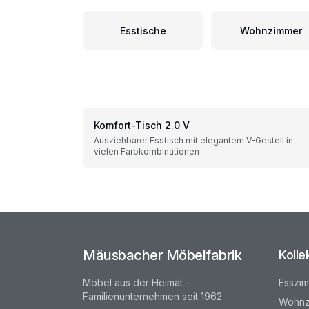
Esstische
Wohnzimmer
Komfort-Tisch 2.0 V
Ausziehbarer Esstisch mit elegantem V-Gestell in
vielen Farbkombinationen
Mäusbacher Möbelfabrik
Kolle
Möbel aus der Heimat -
Esszi
Familienunternehmen seit 1962
Wohnz