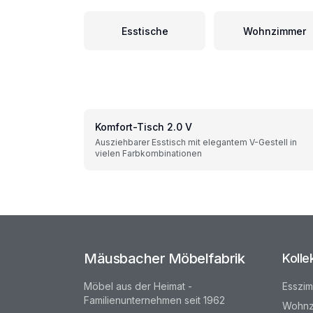
Esstische
Wohnzimmer
Komfort-Tisch 2.0 V
Ausziehbarer Esstisch mit elegantem V-Gestell in
vielen Farbkombinationen
Mäusbacher Möbelfabrik
Kolle
Möbel aus der Heimat -
Esszi
Familienunternehmen seit 1962
Wohnz