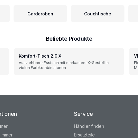
Garderoben
Couchtische
Beliebte Produkte
Komfort-Tisch 2.0 X
V
Ausziehbarer Esstisch mit markantem X-Gestell in
El
vielen Farbkombinationen
Me
ktionen
Service
mmer
Händler finden
immer
Ersatzteile