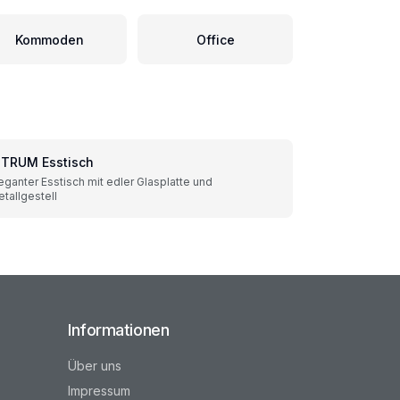
Kommoden
Office
ITRUM Esstisch
eganter Esstisch mit edler Glasplatte und
tallgestell
Informationen
Über uns
Impressum