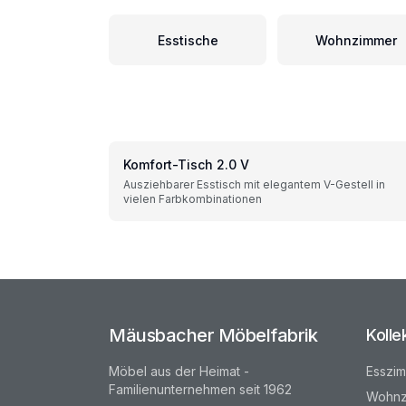
Esstische
Wohnzimmer
Komfort-Tisch 2.0 V
Ausziehbarer Esstisch mit elegantem V-Gestell in
vielen Farbkombinationen
Mäusbacher Möbelfabrik
Kolle
Möbel aus der Heimat -
Esszi
Familienunternehmen seit 1962
Wohnz