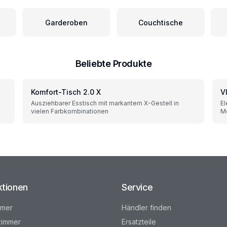
Garderoben
Couchtische
Beliebte Produkte
Komfort-Tisch 2.0 X
V
Ausziehbarer Esstisch mit markantem X-Gestell in
El
vielen Farbkombinationen
Me
ktionen
Service
mmer
Händler finden
immer
Ersatzteile