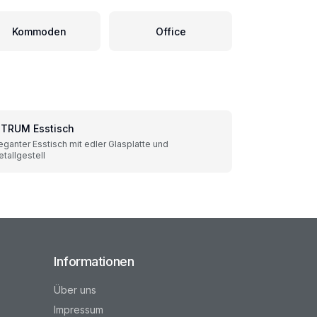
Kommoden
Office
ITRUM Esstisch
eganter Esstisch mit edler Glasplatte und
tallgestell
Informationen
Über uns
Impressum