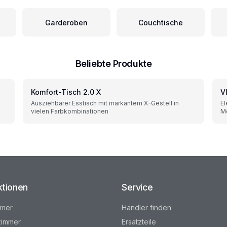
Garderoben
Couchtische
Beliebte Produkte
Komfort-Tisch 2.0 X
V
Ausziehbarer Esstisch mit markantem X-Gestell in
El
vielen Farbkombinationen
Me
ktionen
Service
mmer
Händler finden
immer
Ersatzteile