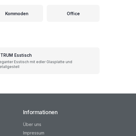
Kommoden
Office
ITRUM Esstisch
eganter Esstisch mit edler Glasplatte und
tallgestell
Informationen
Über uns
Impressum