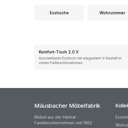
Esstische
Wohnzimmer
Komfort-Tisch 2.0 V
Ausziehbarer Esstisch mit elegantem V-Gestell in
vielen Farbkombinationen
Mäusbacher Möbelfabrik
Kolle
Möbel aus der Heimat -
Esszi
Familienunternehmen seit 1962
Wohnz